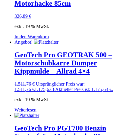
Motorhacke 85cm
326,89
€
exkl. 19 % MwSt.
In den Warenkorb
Angebot!
GeoTech Pro GEOTRAK 500 –
Motorschubkarre Dumper
Kippmulde – Allrad 4×4
1.511,76
€
Ursprünglicher Preis war:
1.511,76 €
1.175,63
€
Aktueller Preis ist: 1.175,63 €.
exkl. 19 % MwSt.
Weiterlesen
GeoTech Pro PGT700 Benzin