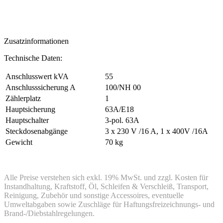
Zusatzinformationen
Technische Daten:
Anschlusswert kVA
55
Anschlusssicherung A
100/NH 00
Zählerplatz
1
Hauptsicherung
63A/E18
Hauptschalter
3-pol. 63A
Steckdosenabgänge
3 x 230 V /16 A, 1 x 400V /16A
Gewicht
70 kg
Alle Preise verstehen sich exkl. 19% MwSt. und zzgl. Kosten für
Instandhaltung, Kraftstoff, Öl, Schleifen & Verschleiß, Transport,
Reinigung, Zubehör und sonstige Accessoires, eventuelle
Umweltabgaben sowie Zuschläge für Haftungsfreizeichnungs- und
Brand-/Diebstahlregelungen.