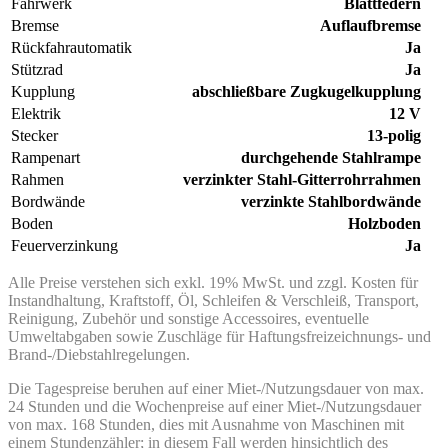
Fahrwerk
Blattfedern
Bremse
Auflaufbremse
Rückfahrautomatik
Ja
Stützrad
Ja
Kupplung
abschließbare Zugkugelkupplung
Elektrik
12 V
Stecker
13-polig
Rampenart
durchgehende Stahlrampe
Rahmen
verzinkter Stahl-Gitterrohrrahmen
Bordwände
verzinkte Stahlbordwände
Boden
Holzboden
Feuerverzinkung
Ja
Alle Preise verstehen sich exkl. 19% MwSt. und zzgl. Kosten für
Instandhaltung, Kraftstoff, Öl, Schleifen & Verschleiß, Transport,
Reinigung, Zubehör und sonstige Accessoires, eventuelle
Umweltabgaben sowie Zuschläge für Haftungsfreizeichnungs- und
Brand-/Diebstahlregelungen.
Die Tagespreise beruhen auf einer Miet-/Nutzungsdauer von max.
24 Stunden und die Wochenpreise auf einer Miet-/Nutzungsdauer
von max. 168 Stunden, dies mit Ausnahme von Maschinen mit
einem Stundenzähler; in diesem Fall werden hinsichtlich des