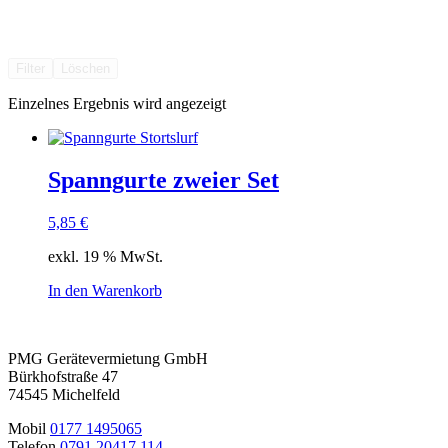
Filter
Löschen
Einzelnes Ergebnis wird angezeigt
Spanngurte zweier Set
5,85
€
exkl. 19 % MwSt.
In den Warenkorb
PMG Gerätevermietung GmbH
Bürkhofstraße 47
74545 Michelfeld
Mobil
0177 1495065
Telefon
0791 20417 114